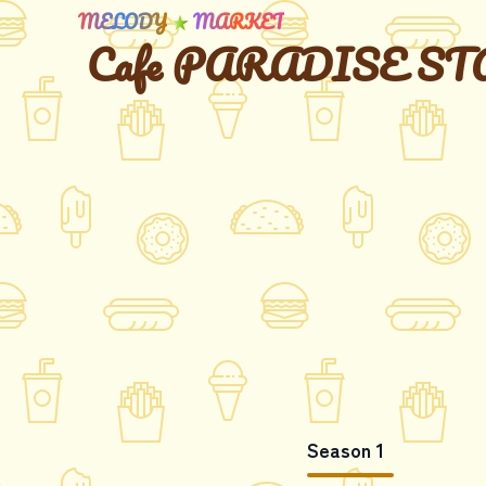
MELODY
★
MARKET
Cafe PARADISE STAR
Season 1