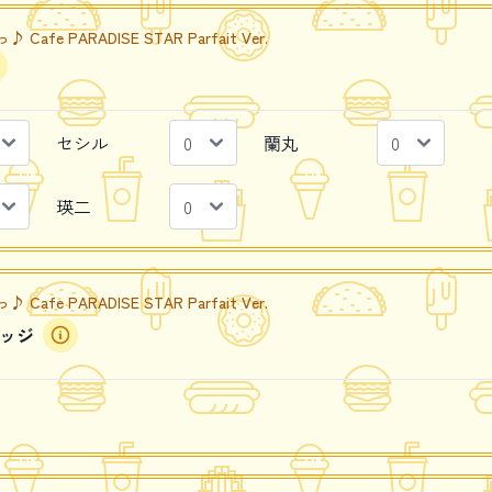
e PARADISE STAR Parfait Ver.
セシル
蘭丸
瑛二
e PARADISE STAR Parfait Ver.
ッジ