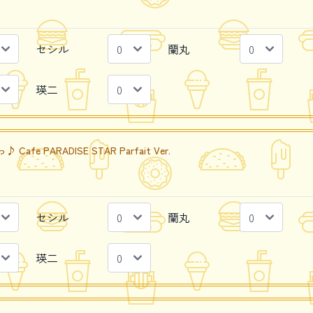
セシル
蘭丸
瑛二
e PARADISE STAR Parfait Ver.
セシル
蘭丸
瑛二