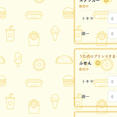
ステッカー
販売中
トキヤ
瑛一
うたの☆プリンスさまっ♪ Caf
ふせん
販売中
トキヤ
瑛一